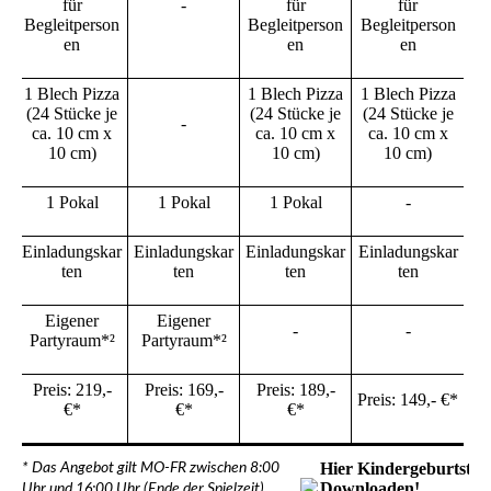
für
-
für
für
Begleitperson
Begleitperson
Begleitperson
en
en
en
1 Blech Pizza
1 Blech Pizza
1 Blech Pizza
(24 Stücke je
(24 Stücke je
(24 Stücke je
-
ca. 10 cm x
ca. 10 cm x
ca. 10 cm x
10 cm)
10 cm)
10 cm)
1 Pokal
1 Pokal
1 Pokal
-
Einladungskar
Einladungskar
Einladungskar
Einladungskar
ten
ten
ten
ten
Eigener
Eigener
-
-
Partyraum*²
Partyraum*²
Preis: 219,-
Preis: 169,-
Preis: 189,-
Preis: 149,- €*
€*
€*
€*
Hier Kindergeburtstag
* Das Angebot gilt MO-FR zwischen 8:00
Downloaden!
Uhr und 16:00 Uhr (Ende der Spielzeit).